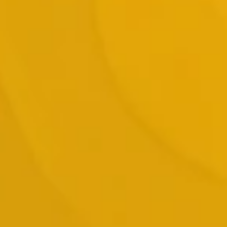
38
Orang Gila - Betet - Kerja Bakti -
2D
87 (88-
Botol - Toilet - Buriswara
09-33-
59)
39
Siluman Air - Serigala -
2D
91 (99-
Ambulans - Bambu - Toples -
06-66-
Witaksini
56)
40
Putri Kipas Besi - Ikan Tenggiri -
2D
92 (95-
Garis Finish - Apokat,Alpukat -
47-62-
Sarung - Siti Sundari
97)
41
Petani - Perkutut - Jalan Raya -
2D
95 (92-
Kunci - Pisau Cukur - Irawan
01-65-
51)
42
Prajurit - Ikan Nus - Laut -
2D
96 (98-
Mangga - Minyak Angin -
14-63-
Citrayuda
64)
43
Raksasa - Tokek - Kali Brantas -
2D
97 (00-
Sirsak - Lemari Es - Prahasta
42-11-
92)