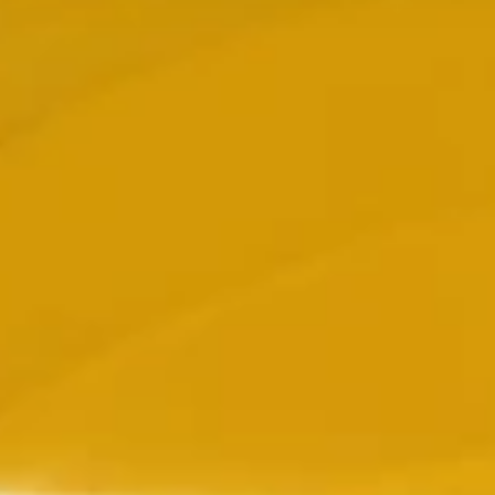
06)
21
Jejaka Tua - Buaya - Gerak Jalan
2D
42 (45-
- Catur - Dokter - Lesmana
97-72-
Widakta
47)
22
Janda Muda - Ikan Suro - Anggar
2D
43 (40-
- Mawar - Grendel - Sumbadra
71-41-
21)
23
Berandal - Badak - Ski Air -
2D
44 (39-
Seruling - Sisir - Citraksa
81-86-
31)
24
Pengembara - Banteng -
2D
45 (42-
Terbang Layang - Kendi - Tas -
51-75-
Rama
01)
25
Nenek Moyang - Orang Utan -
2D
46 (48-
Terjun Bebas - Sikat - Toko -
64-73-
Hyang Wenang
14)
26
Putri Raja - Cendrawasih - Balap
2D
38 (37-