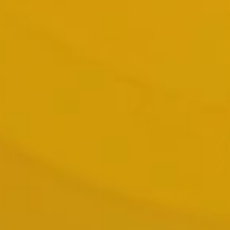
55
Ambil Daun
3D
303
56
Anak Kambing Menyusu
3D
926
57
Anak Kunci
3D
652
58
Anak Naik Sepeda
3D
145
59
Angkat Barang
3D
217
60
Weker
3D
842
61
Wat Siam
3D
138
62
Wanita Pulang
3D
209
63
Ubi
3D
368
64
Tusuk Gigi
3D
794
65
Tupai
3D
639
66
Anjing
3D
600