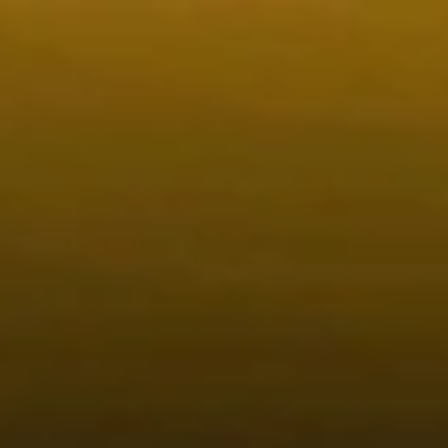
79
Topi
3D
234
80
Arloji
3D
882
81
Tokong Tepi Jalan
3D
049
82
Toko Kain
3D
200
83
Tiup Harmonika
3D
870
84
Ayam Kalkun
3D
661
85
Tinta Stempel
3D
198
86
Babi Hutan
3D
509
87
Badminton
3D
891
88
Tinta
3D
935
89
Baju Cina
3D
226
90
Baker Rumput
3D
492