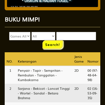
* DISKON & HADIAH TOGEL *
13-01-2026 09:45:55
BUKU
MIMPI
Jenis
Jenis
NO.
NO.
Keterangan
Keterangan
Game
Game
Nomor
Nomor
1
Penyair - Tapir - Sempritan -
2D
00 (97-
Rembulan - Tanggalan -
48-64-
Kumbakarna
98)
2
Sarjana - Bekicot - Loncat Tinggi
2D
02 (16-
- Wortel - Sandal - Betara
53-09-
Brahma
35)