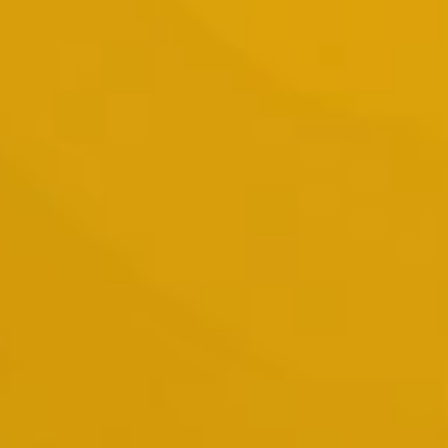
44
Hidung Belang - Burung Jalak -
2D
99 (91-
Bayi - Kodak - Meja - Arjuna
30-60-
80)
45
Udang ketam
3D
000
46
Langit
3D
001
47
Tanah
3D
002
48
Gula
3D
004
49
Obat
3D
005
50
Ahli Nujum
3D
490
51
Air Gripe
3D
099
52
Air Panas
3D
412
53
Alat Tulis Cina
3D
508
54
Ambil Air
3D
290