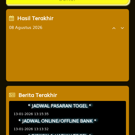
Hasil Terakhir
08 Agustus 2026
MEXICO MALAM
3259
PARIS 1
9731
GUADALAJARA
3549
ARAI
6521
Berita Terakhir
* JADWAL PASARAN TOGEL *
13-01-2026 13:15:35
* JADWAL ONLINE/OFFLINE BANK *
13-01-2026 13:13:32