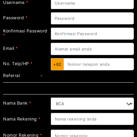
Username
*
Password
*
Konfirmasi Password
*
Email
*
No. Telp/HP
*
+62
Referral
-
Pengaturan Bank
Nama Bank
*
Nama Rekening
*
Nomor Rekening
*