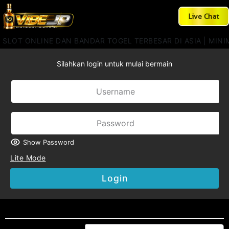
Live Chat
 SLOT ONLINE DAN BANDAR TOGEL TERBESAR DI ASIA | MINIM
Silahkan login untuk mulai bermain
Show Password
Lite Mode
Login
Register