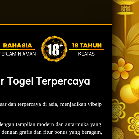
ar Togel Terpercaya
sar dan terpercaya di asia, menjadikan vibejp
t dengan tampilan modern dan antarmuka yang
 dengan grafis dan fitur bonus yang beragam,