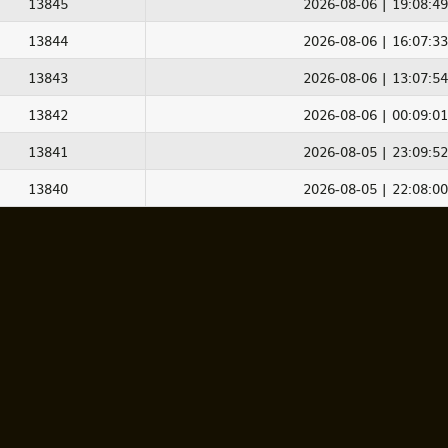
13845
2026-08-06 | 19:08:49
13844
2026-08-06 | 16:07:33
13843
2026-08-06 | 13:07:54
13842
2026-08-06 | 00:09:01
13841
2026-08-05 | 23:09:52
13840
2026-08-05 | 22:08:00