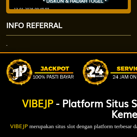
* DISKON & HADIAH TOGEL *
13-01-2026 09:45:55
INFO REFERRAL
-
VIBEJP
- Platform Situs
Keme
VIBEJP
merupakan situs slot dengan platform terbesar da