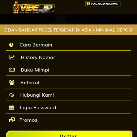
AN BANDAR TOGEL TERBESAR DI ASIA | MINIMAL DEPOSIT IDR 5.
Cara Bermain
History Nomor
Buku Mimpi
Referral
Hubungi Kami
Lupa Password
Promosi
Daftar