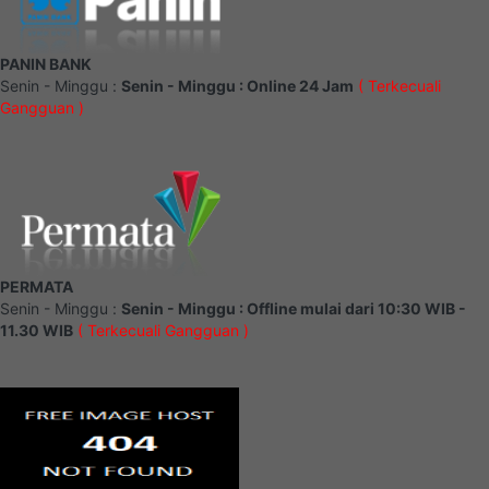
PANIN BANK
Senin - Minggu :
Senin - Minggu : Online 24 Jam
( Terkecuali
Gangguan )
PERMATA
Senin - Minggu :
Senin - Minggu : Offline mulai dari 10:30 WIB -
11.30 WIB
( Terkecuali Gangguan )